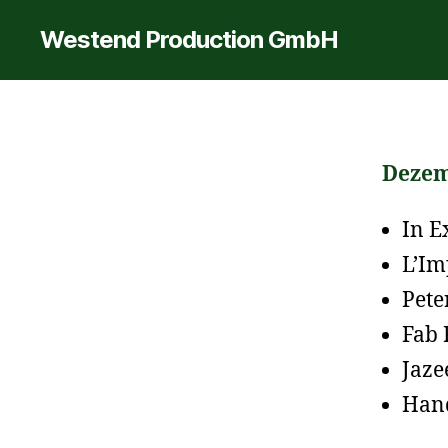
Westend Production GmbH
Dezem
In E
L’Im
Pete
Fab 
Jaze
Hand