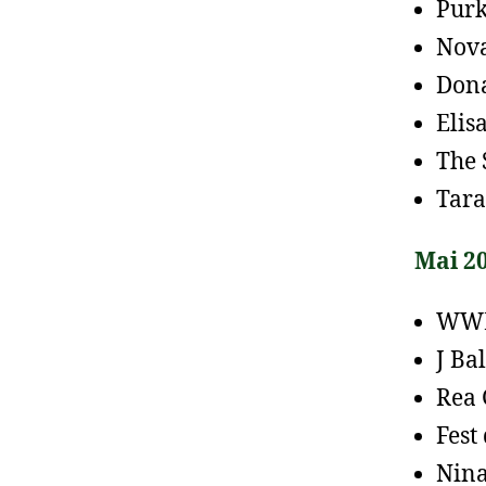
Purk
Nova
Dona
Elis
The 
Tara
Mai 2
WWE 
J Ba
Rea 
Fest
Nina