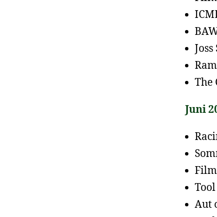
ICM
BAW
Joss
Ramm
The 
Juni 2
Raci
Somm
Film
Tool
Aut 