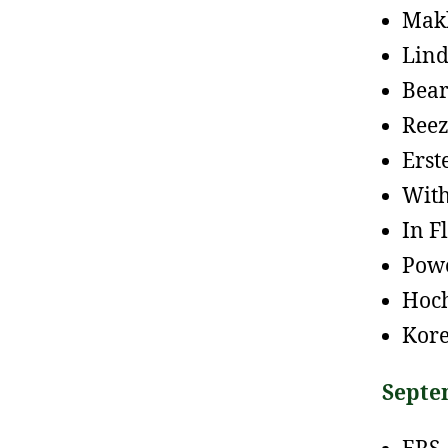
Mak
Lind
Bear
Reez
Erst
With
In F
Pow
Hoch
Kore
Septe