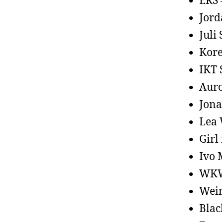
ERS 
Jor
Juli
Kore
IKT 
Auro
Jona
Lea 
Girl
Ivo 
WKW 
Wei
Blac