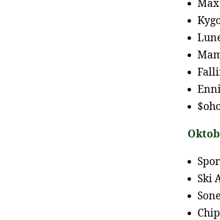
Max
Kygo
Lune
Mam
Fall
Enni
$oho
Oktob
Spor
Ski 
Sone
Chip