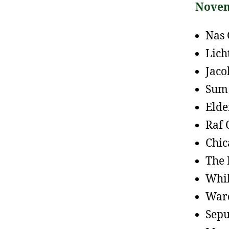
Novem
Nas 
Lich
Jaco
Sum 
Elde
Raf 
Chic
The 
Whil
War
Sepu