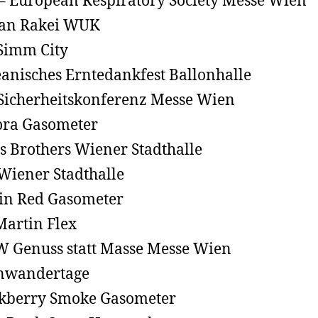
– European Respiratory Society Messe Wien
dan Rakei WUK
 Simm City
anisches Erntedankfest Ballonhalle
Sicherheitskonferenz Messe Wien
ra Gasometer
s Brothers Wiener Stadthalle
Wiener Stadthalle
 in Red Gasometer
Martin Flex
Genuss statt Masse Messe Wien
nwandertage
kberry Smoke Gasometer