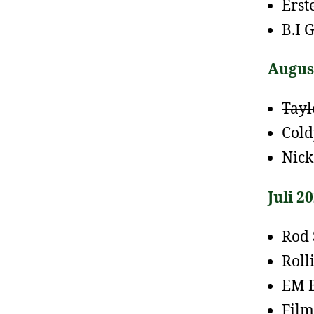
Erst
B.I 
Augus
Tayl
Cold
Nick
Juli 2
Rod 
Roll
EM B
Film