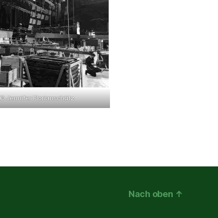
© Jennifer Florianschütz
Nach oben
↑