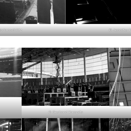
lorianschütz
© Jennifer 
© Gerhard Kampits