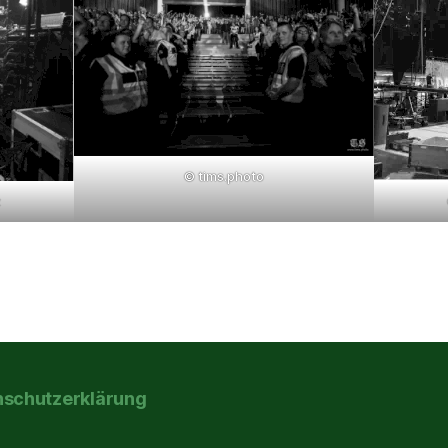
© tims.photo
z
nschutzerklärung