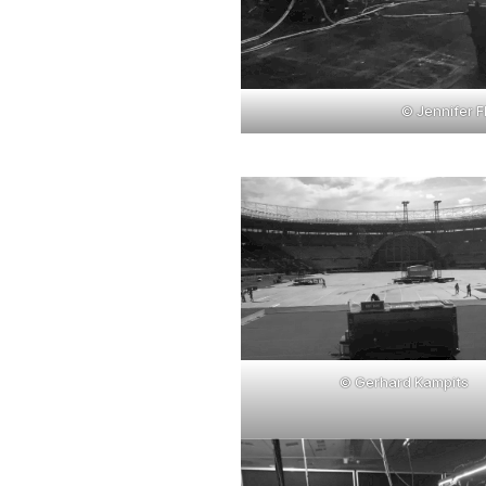
© Jennifer F
© Gerhard Kampits