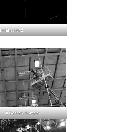
Florianschütz
© Gerhard Kampits